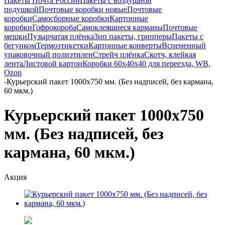
Пакеты Почта России
Пакеты с воздушной
подушкой
Почтовые коробки новые
Почтовые
коробки
Самосборные коробки
Картонные
коробки
Гофрокороба
Самоклеящиеся карманы
Почтовые
мешки
Пузырчатая плёнка
Зип пакеты, грипперы
Пакеты с
бегунком
Термоэтикетки
Картонные конверты
Вспененный
упаковочный полиэтилен
Стрейч плёнка
Скотч, клейкая
лента
Листовой картон
Коробки 60х40х40 для переезда, WB,
Ozon
-
Курьерский пакет 1000х750 мм. (Без надписей, без кармана,
60 мкм.)
Курьерский пакет 1000х750
мм. (Без надписей, без
кармана, 60 мкм.)
Акция