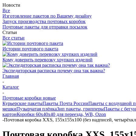
Новости
Все
Изготовление пакетов по Вашему дизайну
Запуск производства почтовых коробок
Почтовые пакеты для отправки посылок
Статьи
Все статьи
Истории почтового пакета
Кому доверить перевозку хрупких изделий
Экспедиторская расписка почему она так важна?
Главная
-
Каталог
-
Почтовые коробки новые
Курьерские пакеты
Пакеты Почта России
Пакеты с воздушной 
мешки
Пузырчатая плёнка
Зип пакеты, грипперы
Пакеты с бегу
картон
Коробки 60х40х40 для переезда, WB, Ozon
-
Почтовая коробка XXS, 155х155х100 (без надписей, четырёхкл
Почтовая коробка XXS, 155х15