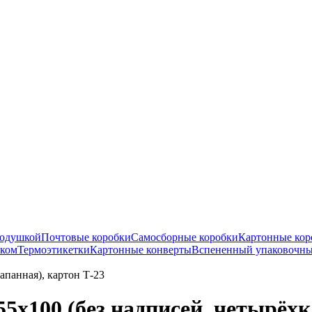
подушкой
Почтовые коробки
Самосборные коробки
Картонные кор
нком
Термоэтикетки
Картонные конверты
Вспененный упаковочны
апанная), картон Т-23
5х100 (без надписей, четырёхк