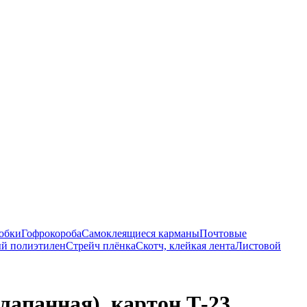
обки
Гофрокороба
Самоклеящиеся карманы
Почтовые
й полиэтилен
Стрейч плёнка
Скотч, клейкая лента
Листовой
лапанная), картон Т-23