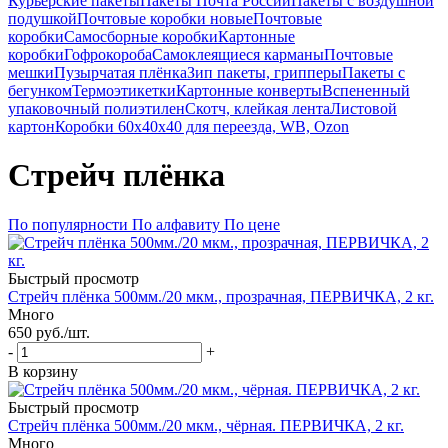
Курьерские пакеты
Пакеты Почта России
Пакеты с воздушной
подушкой
Почтовые коробки новые
Почтовые
коробки
Самосборные коробки
Картонные
коробки
Гофрокороба
Самоклеящиеся карманы
Почтовые
мешки
Пузырчатая плёнка
Зип пакеты, грипперы
Пакеты с
бегунком
Термоэтикетки
Картонные конверты
Вспененный
упаковочный полиэтилен
Скотч, клейкая лента
Листовой
картон
Коробки 60х40х40 для переезда, WB, Ozon
Стрейч плёнка
По популярности
По алфавиту
По цене
Быстрый просмотр
Стрейч плёнка 500мм./20 мкм., прозрачная, ПЕРВИЧКА, 2 кг.
Много
650
руб.
/шт.
-
+
В корзину
Быстрый просмотр
Стрейч плёнка 500мм./20 мкм., чёрная. ПЕРВИЧКА, 2 кг.
Много