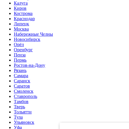
Калуга
Киров
Кострома
Краснодар
Липецк
Москва
Набережные Челны
Новосибирск
Орёл
Оренбург
Пенза
Пермь
Ростов-на-Дону
Рязань
Самара
Саранск
Саратов
Смоленск
Ставрополь
Тамбов
Тверь
Тольятти
Тула
Ульяновск
Уфа