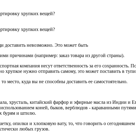
ортировку хрупких вещей?
ортировку хрупких вещей?
щи доставить невозможно. Это может быть
гими причинами (например: заказ товара из другой страны).
портная компания несут ответственность за его сохранность. По
но хрупкое нужно отправить самому, это может поставить в тупи
 то место, куда вы не способны доставить ее самостоятельно.
ала, хрусталь, китайский фарфор и эфирные масла из Индии и Е
 использованием коней, быков, верблюдов - караванными путями
х бурям и штилю.
тку, опилки и хлопковую вату, то, что говорить о сегодняшнем 
ктически любых грузов.