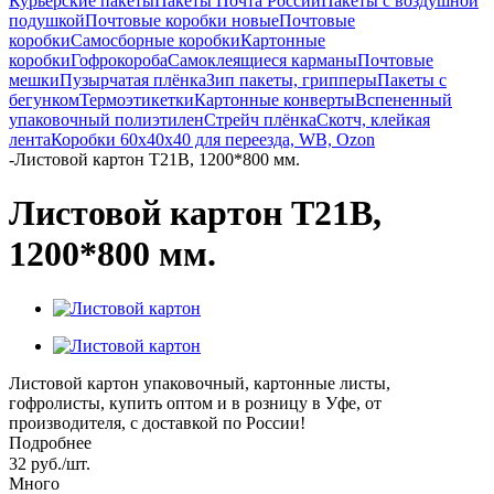
Курьерские пакеты
Пакеты Почта России
Пакеты с воздушной
подушкой
Почтовые коробки новые
Почтовые
коробки
Самосборные коробки
Картонные
коробки
Гофрокороба
Самоклеящиеся карманы
Почтовые
мешки
Пузырчатая плёнка
Зип пакеты, грипперы
Пакеты с
бегунком
Термоэтикетки
Картонные конверты
Вспененный
упаковочный полиэтилен
Стрейч плёнка
Скотч, клейкая
лента
Коробки 60х40х40 для переезда, WB, Ozon
-
Листовой картон Т21В, 1200*800 мм.
Листовой картон Т21В,
1200*800 мм.
Листовой картон упаковочный, картонные листы,
гофролисты, купить оптом и в розницу в Уфе, от
производителя, с доставкой по России!
Подробнее
32
руб.
/шт.
Много